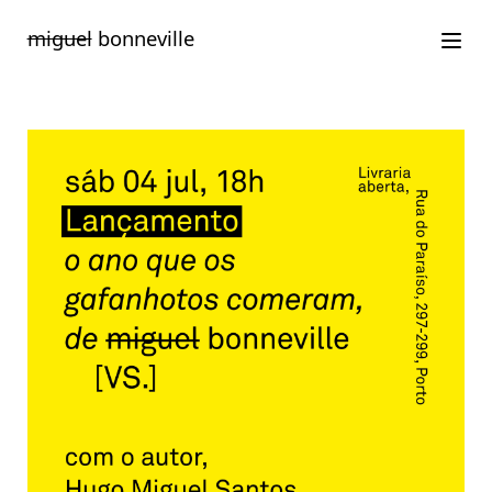
Saltar
miguel
bonneville
para
o
conteúdo