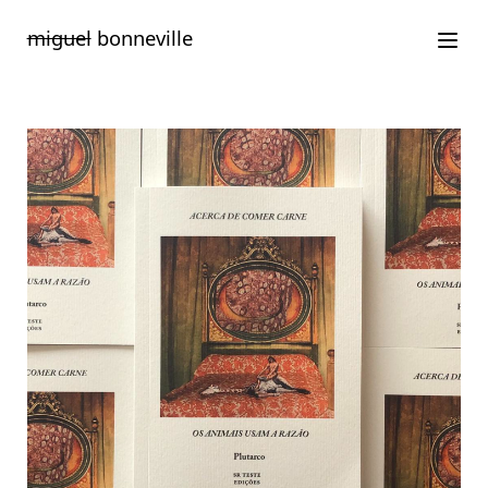
Saltar
miguel
bonneville
para
o
conteúdo